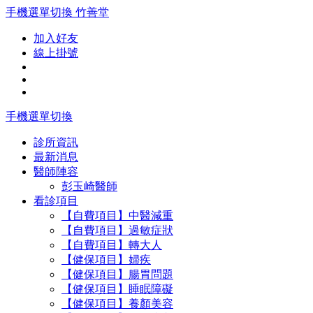
手機選單切換
竹善堂
加入好友
線上掛號
手機選單切換
診所資訊
最新消息
醫師陣容
彭玉崎醫師
看診項目
【自費項目】中醫減重
【自費項目】過敏症狀
【自費項目】轉大人
【健保項目】婦疾
【健保項目】腸胃問題
【健保項目】睡眠障礙
【健保項目】養顏美容