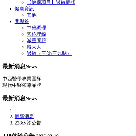
【健保項目】過敏症狀
健康資訊
其他
問與答
中藥調理
穴位埋線
減重問題
轉大人
過敏（三伏/三九貼）
最新消息
News
中西醫學專業團隊
現代中醫領導品牌
最新消息
News
最新消息
228休診公告
228休診公告