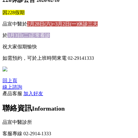
2026-02-10
因228假期
品宣中醫於
2月28日(六)~3月2日(一)休診三天
於
3月3日(二)正常看診
祝大家假期愉快
如需預約，可於上班時間來電 02-29141333
回上頁
線上諮詢
產品客服
加入好友
聯絡資訊
Information
品宣中醫診所
客服專線 02-2914-1333